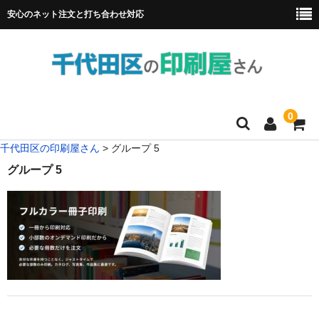
安心のネット注文と打ち合わせ対応
0
千代田区の印刷屋さん
>
グループ 5
HOME
グループ 5
フルカラー冊子印刷
チラシ
名刺
リーフレット
ポスター