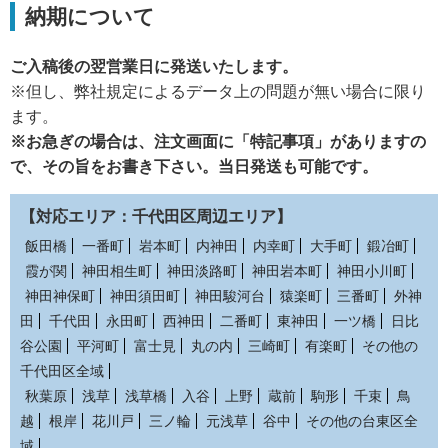
納期について
ご入稿後の翌営業日に発送いたします。
※但し、弊社規定によるデータ上の問題が無い場合に限り
ます。
※お急ぎの場合は、注文画面に「特記事項」がありますの
で、その旨をお書き下さい。当日発送も可能です。
【対応エリア：千代田区周辺エリア】
飯田橋
一番町
岩本町
内神田
内幸町
大手町
鍛冶町
霞が関
神田相生町
神田淡路町
神田岩本町
神田小川町
神田神保町
神田須田町
神田駿河台
猿楽町
三番町
外神
田
千代田
永田町
西神田
二番町
東神田
一ツ橋
日比
谷公園
平河町
富士見
丸の内
三崎町
有楽町
その他の
千代田区全域
秋葉原
浅草
浅草橋
入谷
上野
蔵前
駒形
千束
鳥
越
根岸
花川戸
三ノ輪
元浅草
谷中
その他の台東区全
域