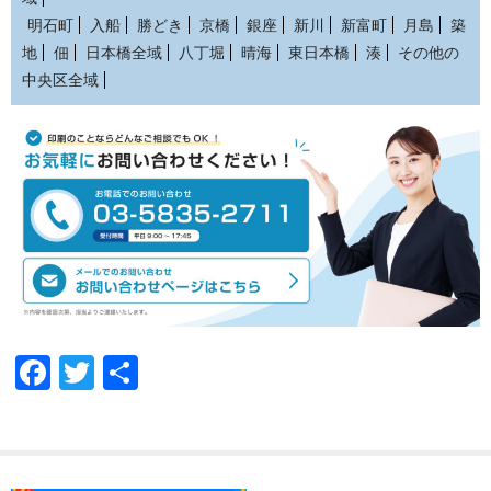
明石町
入船
勝どき
京橋
銀座
新川
新富町
月島
築
地
佃
日本橋全域
八丁堀
晴海
東日本橋
湊
その他の
中央区全域
F
T
共
a
wi
有
c
tt
e
er