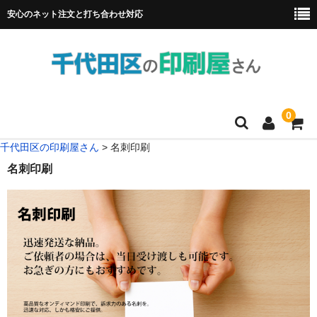
安心のネット注文と打ち合わせ対応
0
千代田区の印刷屋さん
>
名刺印刷
HOME
名刺印刷
フルカラー冊子印刷
チラシ
名刺
リーフレット
ポスター