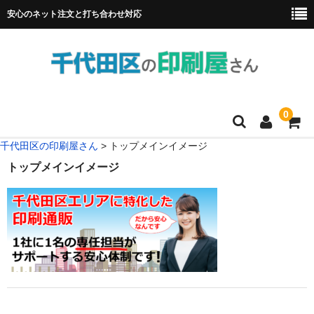
安心のネット注文と打ち合わせ対応
0
千代田区の印刷屋さん
>
トップメインイメージ
HOME
トップメインイメージ
フルカラー冊子印刷
チラシ
名刺
リーフレット
ポスター