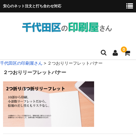
安心のネット注文と打ち合わせ対応
0
千代田区の印刷屋さん
>
２つおりリーフレットバナー
HOME
２つおりリーフレットバナー
フルカラー冊子印刷
チラシ
名刺
リーフレット
ポスター