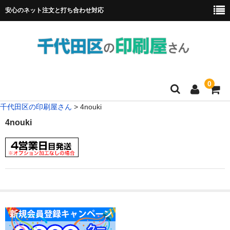
安心のネット注文と打ち合わせ対応
0
千代田区の印刷屋さん
>
4nouki
HOME
4nouki
フルカラー冊子印刷
チラシ
名刺
リーフレット
ポスター