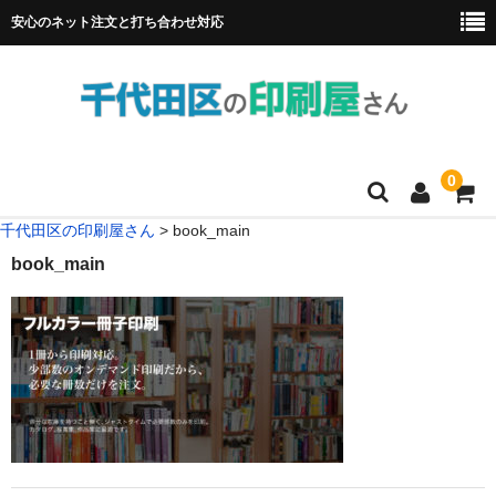
安心のネット注文と打ち合わせ対応
0
千代田区の印刷屋さん
>
book_main
HOME
book_main
フルカラー冊子印刷
チラシ
名刺
リーフレット
ポスター