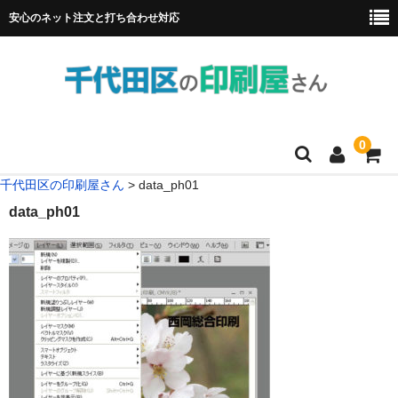
安心のネット注文と打ち合わせ対応
0
千代田区の印刷屋さん
>
data_ph01
HOME
data_ph01
フルカラー冊子印刷
チラシ
名刺
リーフレット
ポスター