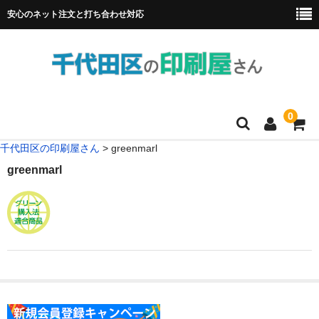
安心のネット注文と打ち合わせ対応
0
千代田区の印刷屋さん
>
greenmarl
HOME
greenmarl
フルカラー冊子印刷
チラシ
名刺
リーフレット
ポスター