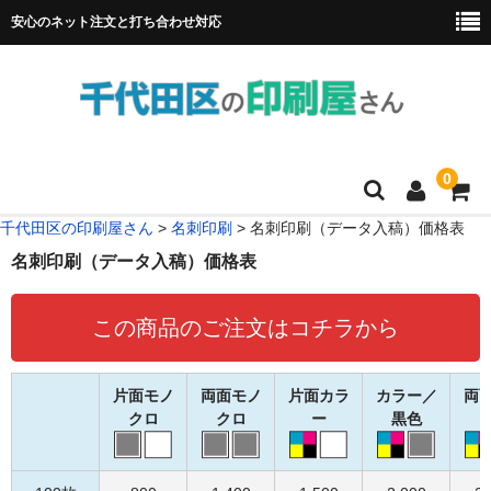
安心のネット注文と打ち合わせ対応
0
千代田区の印刷屋さん
>
名刺印刷
>
名刺印刷（データ入稿）価格表
HOME
名刺印刷（データ入稿）価格表
フルカラー冊子印刷
この商品のご注文はコチラから
チラシ
名刺
片面モノ
両面モノ
片面カラ
カラー／
両
クロ
クロ
ー
黒色
リーフレット
ポスター