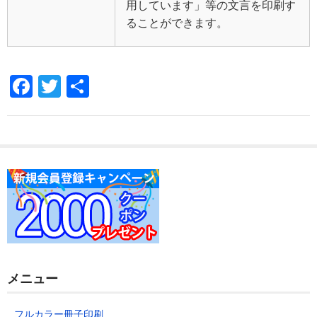
用しています」等の文言を印刷す
ることができます。
F
T
共
a
wi
有
c
tt
e
er
b
o
o
k
メニュー
フルカラー冊子印刷