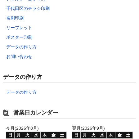
千代田区のチラシ印刷
名刺印刷
リーフレット
ポスター印刷
データの作り方
お問い合わせ
データの作り方
データの作り方
営業日カレンダー
今月(2026年8月)
翌月(2026年9月)
日
月
火
水
木
金
土
日
月
火
水
木
金
土