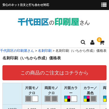
安心のネット注文と打ち合わせ対応
0
千代田区の印刷屋さん
>
名刺印刷
>
名刺印刷（いちから作成）価格表
HOME
名刺印刷（いちから作成）価格表
フルカラー冊子印刷
この商品のご注文はコチラから
チラシ
名刺
片面モノ
両面モノ
片面カラ
カラー／
両
クロ
クロ
ー
黒色
リーフレット
ポスター