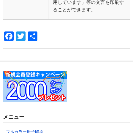
用しています」等の文言を印刷す
ることができます。
F
T
共
a
wi
有
c
tt
e
er
b
o
o
k
メニュー
フルカラー冊子印刷