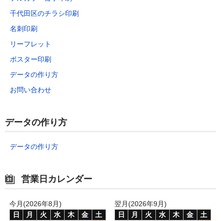
千代田区のチラシ印刷
名刺印刷
リーフレット
ポスター印刷
データの作り方
お問い合わせ
データの作り方
データの作り方
営業日カレンダー
今月(2026年8月)
翌月(2026年9月)
日
月
火
水
木
金
土
日
月
火
水
木
金
土