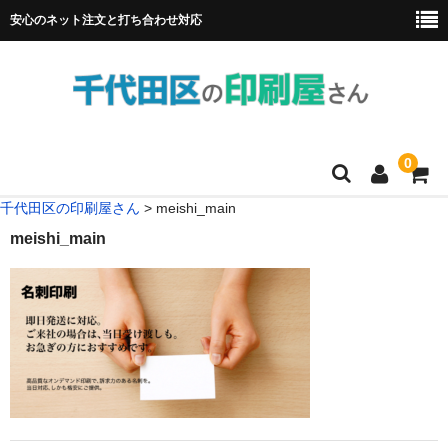
安心のネット注文と打ち合わせ対応
0
千代田区の印刷屋さん
>
meishi_main
HOME
meishi_main
フルカラー冊子印刷
チラシ
名刺
リーフレット
ポスター