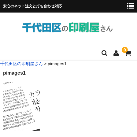
安心のネット注文と打ち合わせ対応
0
千代田区の印刷屋さん
>
pimages1
HOME
pimages1
フルカラー冊子印刷
チラシ
名刺
リーフレット
ポスター